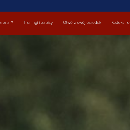
aleria
Treningi i zapisy
Otwórz swój ośrodek
Kodeks ro