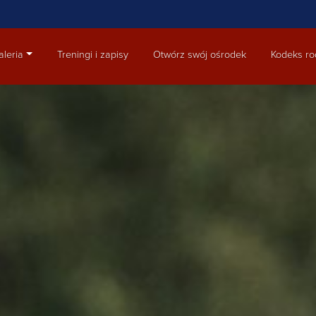
aleria
Treningi i zapisy
Otwórz swój ośrodek
Kodeks ro