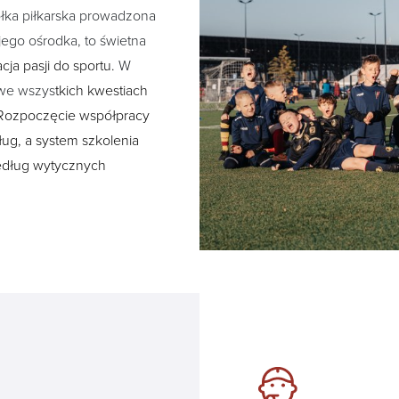
ółka piłkarska prowadzona
ego ośrodka, to świetna
ja pasji do sportu.
W
 we wszys
tkich kwestiach
 Rozpoczęcie współpracy
ug, a system szkolenia
według wytycznych