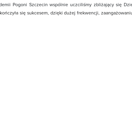
emii Pogoni Szczecin wspólnie uczciliśmy zbliżający się Dzi
zakończyła się sukcesem, dzięki dużej frekwencji, zaangażowaniu
0 dwuosobowych drużyn, które tworzyły dzieci wraz ze swoi
ezentację, która gra w tegorocznych Mistrzostwach Europy, dzię
i kreatywnością w kwestii strojów meczowych. W meczach 2x2 n
ięknych bramek. Co ważne, każdy mecz odbył się w duchu posta
cy okazywali sobie szacunek.
 liczyła się gra fair play, integracja rodzinna i budowanie więzi,
odzice zobaczyli, ile ich pociechy wkładają pasji i zaangażowania
wszyscy byli zwycięzcami, dlatego nie prowadziliśmy klasyfikac
ominik Rutkiewicz.