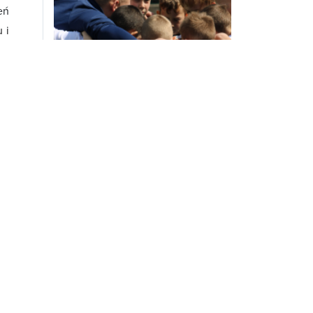
eń
 i
mi
ki
ie
Letnie obozy w pełni
wy
2024-07-29 18:30:31
 a
 w
ji