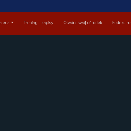
aleria
Treningi i zapisy
Otwórz swój ośrodek
Kodeks ro