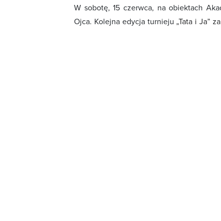
W sobotę, 15 czerwca, na obiektach Akad
Ojca. Kolejna edycja turnieju
„Tata i Ja” 
radości na twarzach zawodników!
W rozgrywkach wzięło udział blisko 10
rodzicami. Każdy zespół wcielił się repr
czemu wiele drużyn zaskoczyło pomysłem 
brakowało emocji, udanych dryblingów i p
fair play, a po końcowym gwizdku zawodni
Zagraliśmy na dwunastu mini boiskach, gdzie
także wyśmienita zabawa. Chcieliśmy, aby r
grę w piłkę nożną. Podczas tego turnieju 
końcowej - komentuje koordynator PSFS, D
Galeria zdjęć
Film z turnieju