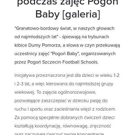
podczas zajęć Pogoń
Baby [galeria]
"Granatowo-bordowy świat, w naszych głowach
od najmłodszych lat" - śpiewają na trybunach
kibice Dumy Pomorza, a słowa w czyn przekuwają
uczestnicy zajęć "Pogoń Baby", organizowanych
przez Pogoń Szczecin Football Schools.
Inicjatywa przeznaczona jest dla dzieci w wieku 1-2
i 2-3 lat, a więc kierowana do najmłodszej grupy
wiekowej. To zajęcia ogólnorozwojowe,
pozwalające zaszczepiać w dziecku pasję do
ruchu i sportu oraz zacieśniania więzi z rodzicem.
Za pomocą specjalnie dobranych ćwiczeń dzieci
kształtują koordynację, równowagę, zręczność
oraz zaczynają ćwiczyć swoją koncentrację.