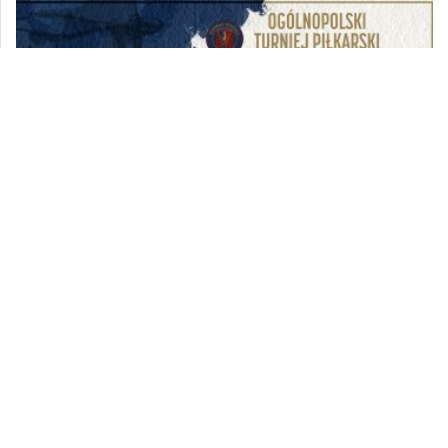
Czas na finały - Ogólnopolski turniej o Puchar
Floriana Krygiera 2023
2023-09-22 05:59:27