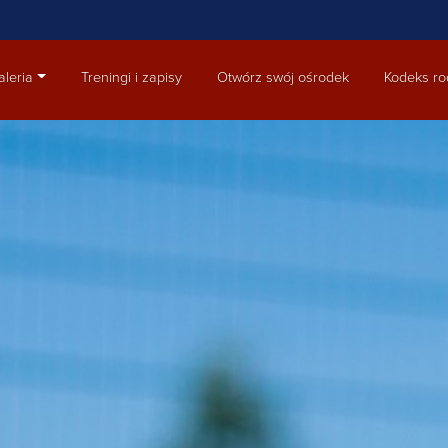
aleria
Treningi i zapisy
Otwórz swój ośrodek
Kodeks ro