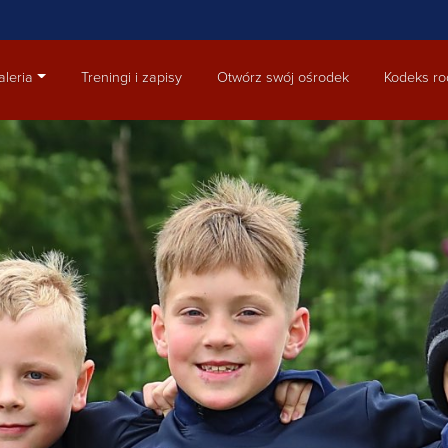
aleria
Treningi i zapisy
Otwórz swój ośrodek
Kodeks ro