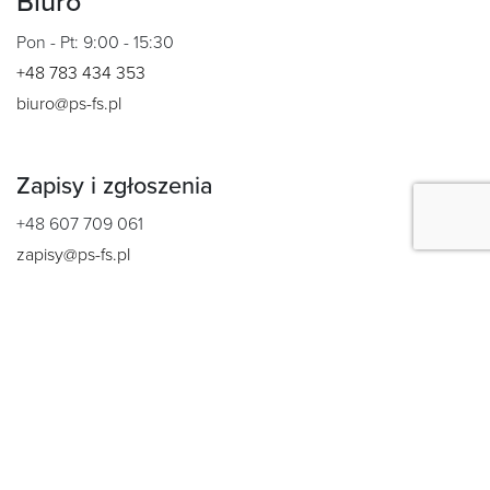
Biuro
Pon - Pt: 9:00 - 15:30
+48 783 434 353
biuro@ps-fs.pl
Zapisy i zgłoszenia
+48 607 709 061
zapisy@ps-fs.pl
Prezes Fundacji
Ziemowit Deptuła
z.deptula@pogonszczecin.pl
Koordynator trenerów i grup treningowych