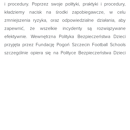
i procedury. Poprzez swoje polityki, praktyki i procedury,
kładziemy nacisk na środki zapobiegawcze, w celu
zmniejszenia ryzyka, oraz odpowiedzialne działania, aby
zapewnić, że wszelkie incydenty są rozwiązywane
efektywnie.
Wewnętrzna Polityka Bezpieczeństwa Dzieci
przyjęta przez Fundację Pogoń Szczecin Football Schools
szczególnie opiera się na Polityce Bezpieczeństwa Dzieci
PZPN oraz Ustawie z dnia 13.05.2016 r. o przeciwdziałaniu
zagrożeniom przestępczością na tle seksualnym i ochronie
małoletnich.
OSOBY I ORGANIZACJE KONTAKTOWE:
PZPN – Koordynator PZPN ds. bezpieczeństwa dzieci,
ochronadzieci@pzpn.pl
Fundacja Pogoń Szczecin Football Schools -
Koordynator ds. Bezpieczeństwa dzieci - Jarosław